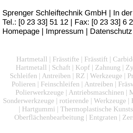
Sprenger Schleiftechnik GmbH | In der
Tel.: [0 23 33] 51 12 | Fax: [0 23 33] 6 
Homepage
|
Impressum
|
Datenschutz
Hartmetall | Frässtifte | Frässtift | Carbi
Hartmetall | Schaft | Kopf | Zahnung | Zyl
Schleifen | Antreiben | RZ | Werkzeuge | Pr
Polieren | Feinschleifen | Antreiben | Fr
Polierwerkzeuge | Antriebsmaschinen | M
Sonderwerkzeuge | rotierende | Werkzeuge | B
| Hartgummi | Thermoplastische Kunstst
Oberflächenbearbeitung | Entgraten | Zers